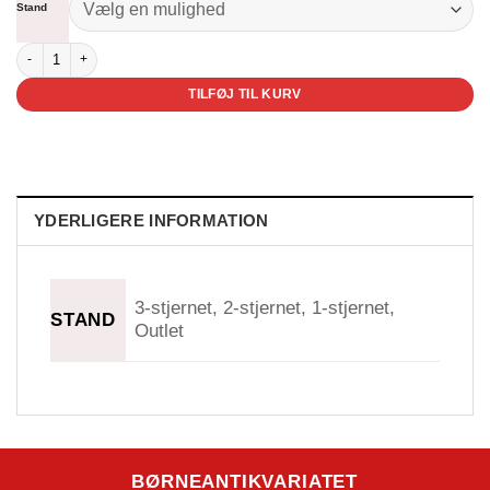
Stand
De små synger - jubilæumsudgaven antal
TILFØJ TIL KURV
YDERLIGERE INFORMATION
3-stjernet, 2-stjernet, 1-stjernet,
STAND
Outlet
BØRNEANTIKVARIATET