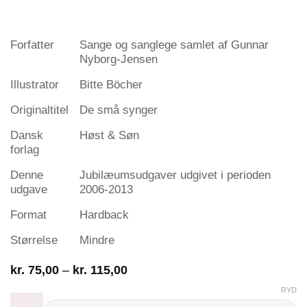
Forfatter
Sange og sanglege samlet af Gunnar
Nyborg-Jensen
Illustrator
Bitte Böcher
Originaltitel
De små synger
Dansk
Høst & Søn
forlag
Denne
Jubilæumsudgaver udgivet i perioden
udgave
2006-2013
Format
Hardback
Størrelse
Mindre
Prisinterval:
kr.
75,00
–
kr.
115,00
kr. 75,00
RYD
til
kr. 115,00