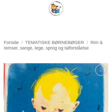
Fortsæt
FILTER
til
indhold
Forside
/
TEMATISKE BØRNEBØGER
/
Rim &
remser, sange, lege, sprog og talforståelse
Tilføj
som
favorit