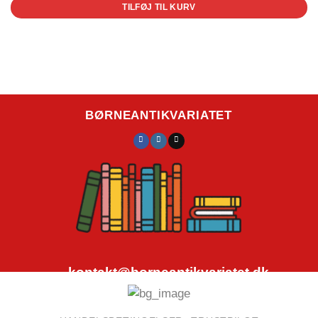
TILFØJ TIL KURV
BØRNEANTIKVARIATET
kontakt@borneantikvariatet.dk
CVR.nr.: 40692584