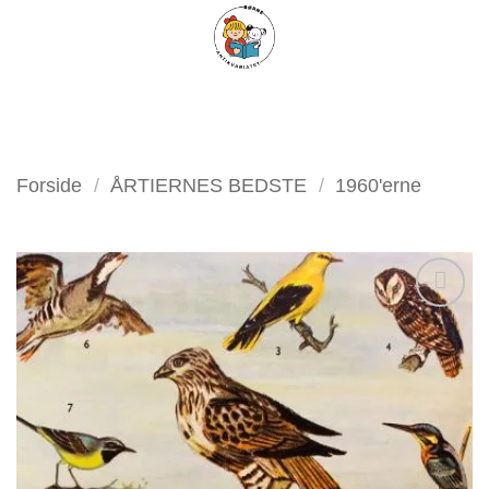
Fortsæt
FILTER
til
indhold
Forside
/
ÅRTIERNES BEDSTE
/
1960'erne
Tilføj
som
favorit