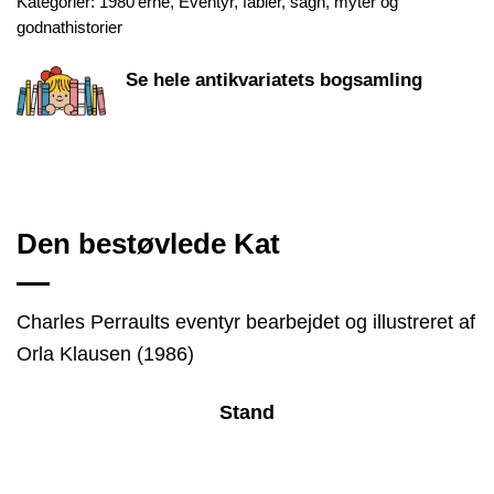
Kategorier:
1980'erne
,
Eventyr, fabler, sagn, myter og
godnathistorier
Se hele antikvariatets bogsamling
Den bestøvlede Kat
Charles Perraults eventyr bearbejdet og illustreret af
Orla Klausen (1986)
Stand