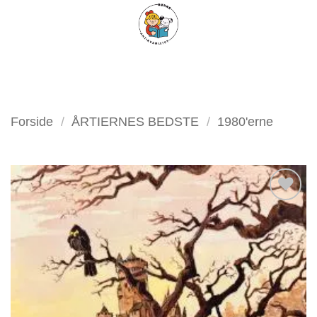
Fortsæt
FILTER
til
indhold
Forside
/
ÅRTIERNES BEDSTE
/
1980'erne
Tilføj
som
favorit