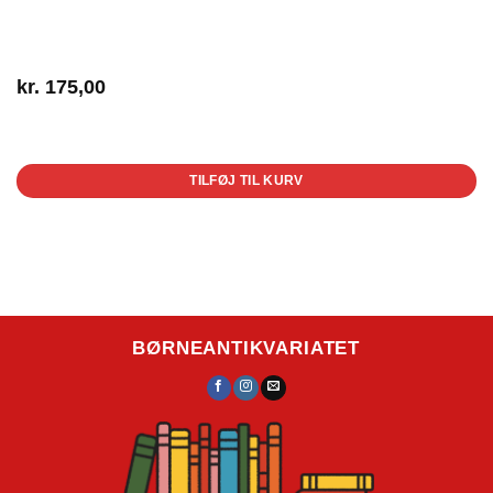
kr.
175,00
1 på lager
TILFØJ TIL KURV
BØRNEANTIKVARIATET