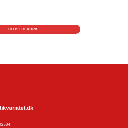
TILFØJ TIL KURV
kvariatet.dk
92584