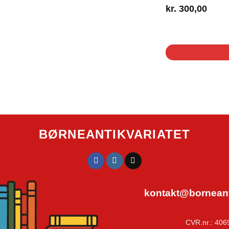
kr.
300,00
1 på lager
BØRNEANTIKVARIATET
kontakt@borneanti
CVR.nr.: 406