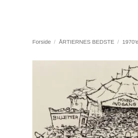
Fortsæt
til
indhold
VELKOMMEN
ANTIKV
Forside
/
ÅRTIERNES BEDSTE
/
1970'