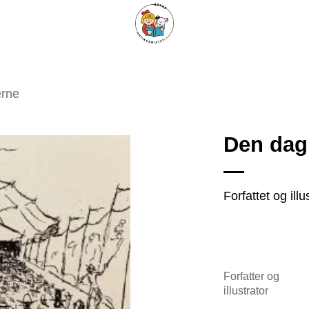
ARISKE BØGER
UPCYCLING
OM ANTIKVARIATET
KONTAKT
erne
Den dag 
Tilføj
Forfattet og il
som
favorit
Forfatter og
illustrator