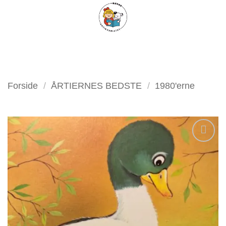
Fortsæt
FILTER
til
indhold
Forside
/
ÅRTIERNES BEDSTE
/
1980'erne
Tilføj
som
favorit