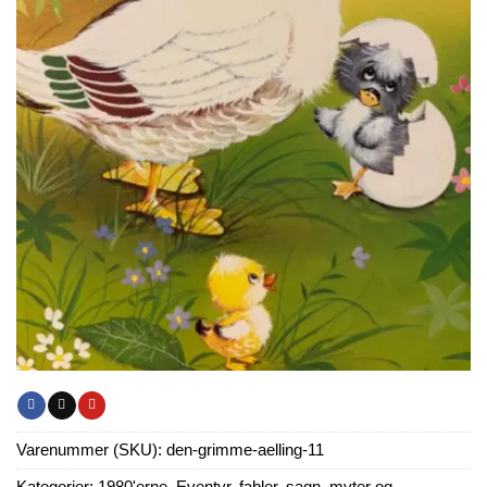
Varenummer (SKU):
den-grimme-aelling-11
Kategorier:
1980'erne
,
Eventyr, fabler, sagn, myter og