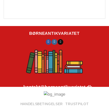
BØRNEANTIKVARIATET
kontakt@borneantikvariatet.dk
CVR.nr.: 40692584
HANDELSBETINGELSER
TRUSTPILOT