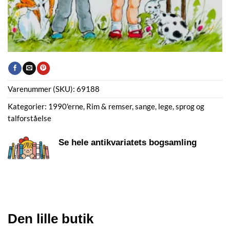
Varenummer (SKU):
69188
Kategorier:
1990'erne
,
Rim & remser, sange, lege, sprog og
talforståelse
Se hele antikvariatets bogsamling
Den lille butik