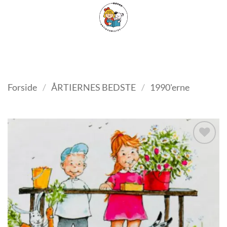
Fortsæt
FILTER
til
indhold
Forside
/
ÅRTIERNES BEDSTE
/
1990'erne
Tilføj
som
favorit