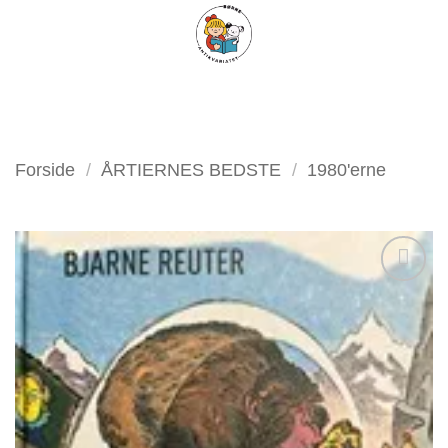
Fortsæt
FILTER
til
indhold
Forside
/
ÅRTIERNES BEDSTE
/
1980'erne
Tilføj
som
favorit