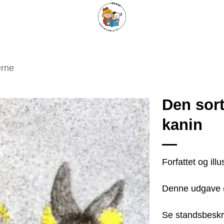
ARISKE BØGER
UPCYCLING
OM ANTIKVARIATET
KONTAKT
erne
Den sort
kanin
Tilføj
som
favorit
Forfattet og ill
Denne udgave 
Se standsbeskr