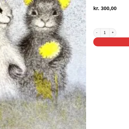
kr.
300,00
2 på lager
Den sorte kanin og den 