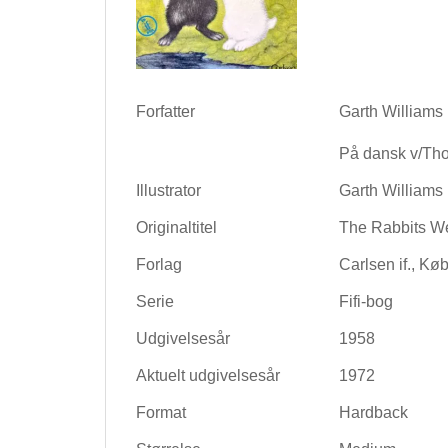
Forfatter
Garth Williams
På dansk v/Tho
Illustrator
Garth Williams
Originaltitel
The Rabbits W
Forlag
Carlsen if., K
Serie
Fifi-bog
Udgivelsesår
1958
Aktuelt udgivelsesår
1972
Format
Hardback