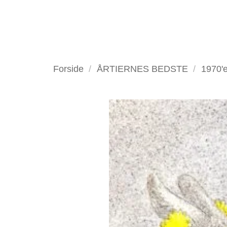
Fortsæt
til
indhold
VELKOMMEN
ANTIKV
Forside
/
ÅRTIERNES BEDSTE
/
1970'