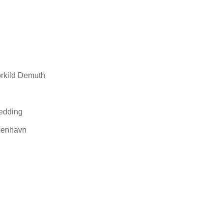
rkild Demuth
edding
øbenhavn