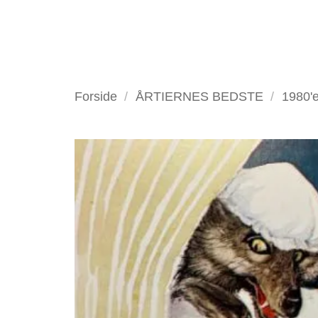
Fortsæt
til
indhold
VELKOMMEN
ANTIKV
Forside
/
ÅRTIERNES BEDSTE
/
1980'