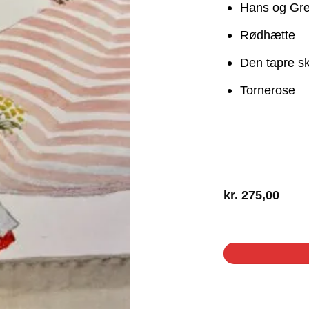
Hans og Gre
Rødhætte
Den tapre s
Tornerose
kr.
275,00
1 på lager