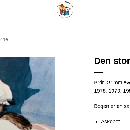
ARISKE BØGER
UPCYCLING
OM ANTIKVARIATET
KONTAKT
erne
Den sto
Tilføj
Brdr. Grimm eve
som
1978, 1979, 19
favorit
Bogen er en sa
Askepot