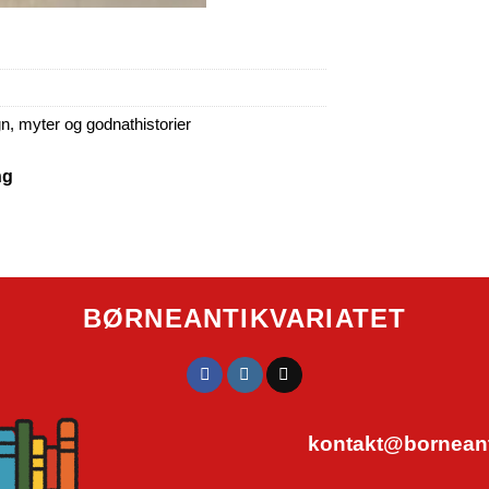
gn, myter og godnathistorier
ng
BØRNEANTIKVARIATET
kontakt@borneanti