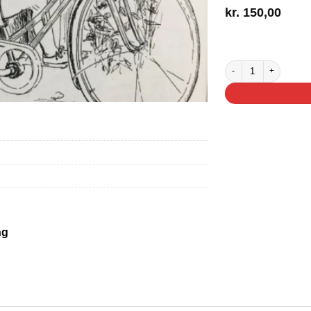
kr.
150,00
2 på lager
Den ubeboede ø antal
ng