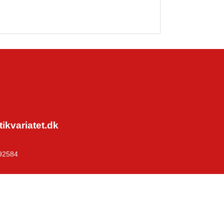
kvariatet.dk
92584