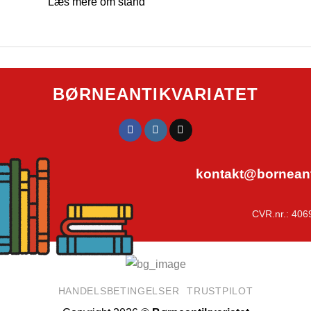
Læs mere om stand
BØRNEANTIKVARIATET
kontakt@borneanti
CVR.nr.: 406
HANDELSBETINGELSER
TRUSTPILOT