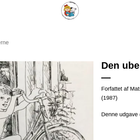
ARISKE BØGER
UPCYCLING
OM ANTIKVARIATET
KONTAKT
erne
Den ube
Tilføj
Forfattet af Mat
som
(1987)
favorit
Denne udgave 