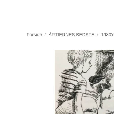
Fortsæt
til
indhold
VELKOMMEN
ANTIKV
Forside
/
ÅRTIERNES BEDSTE
/
1980'