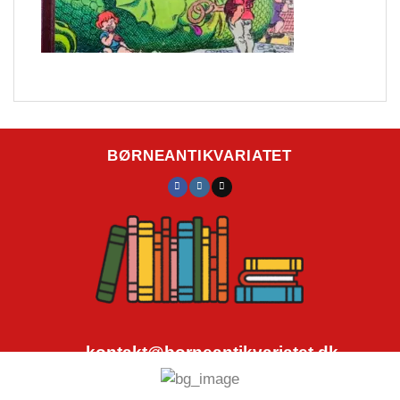
BØRNEANTIKVARIATET
kontakt@borneantikvariatet.dk