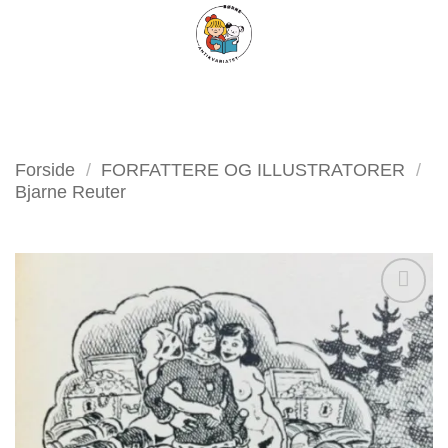
Fortsæt
FILTER
til
indhold
Forside
/
FORFATTERE OG ILLUSTRATORER
/
Bjarne Reuter
Tilføj
som
favorit