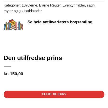
Kategorier:
1970'erne
,
Bjarne Reuter
,
Eventyr, fabler, sagn,
myter og godnathistorier
Se hele antikvariatets bogsamling
Den utilfredse prins
kr.
150,00
1 på lager
TILFØJ TIL KURV