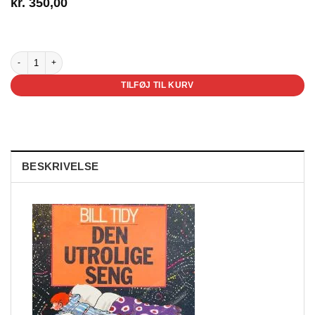
kr.
350,00
3 på lager
Den utrolige seng antal
TILFØJ TIL KURV
BESKRIVELSE