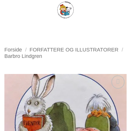
Fortsæt
FILTER
til
indhold
Forside
/
FORFATTERE OG ILLUSTRATORER
/
Barbro Lindgren
Tilføj
som
favorit