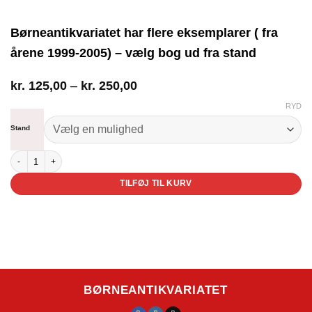
Børneantikvariatet har flere eksemplarer ( fra
årene 1999-2005) – vælg bog ud fra stand
Prisinterval:
kr.
125,00
–
kr.
250,00
kr. 125,00
RYD
til
kr. 250,00
Stand
Der var engang - for de yngste antal
TILFØJ TIL KURV
BØRNEANTIKVARIATET