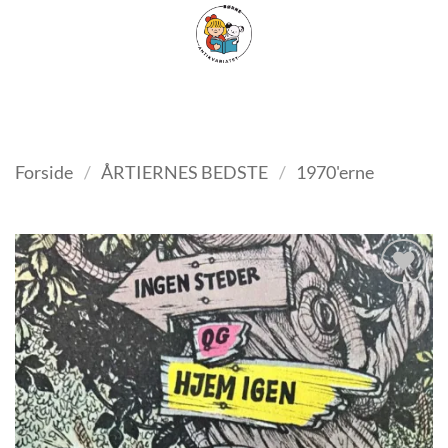
Fortsæt
FILTER
til
indhold
Forside
/
ÅRTIERNES BEDSTE
/
1970'erne
Tilføj
som
favorit