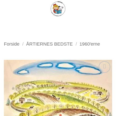
Fortsæt
FILTER
til
indhold
Forside
/
ÅRTIERNES BEDSTE
/
1960'erne
Tilføj
som
favorit