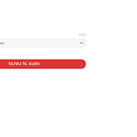
RYD
ibog nr. 1 antal
TILFØJ TIL KURV