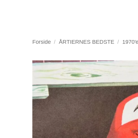
Fortsæt
til
indhold
VELKOMMEN
ANTIKV
Forside
/
ÅRTIERNES BEDSTE
/
1970'