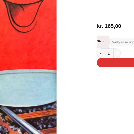
kr.
165,00
Stan
Det lille lokomotiv - Dax