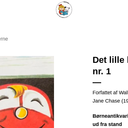
ARISKE BØGER
UPCYCLING
OM ANTIKVARIATET
KONTAKT
erne
Det lill
nr. 1
Tilføj
som
favorit
Forfattet af Wa
Jane Chase (1
Børneantikvari
ud fra stand