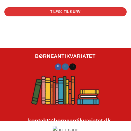
TILFØJ TIL KURV
BØRNEANTIKVARIATET
kontakt@borneantikvariatet.dk