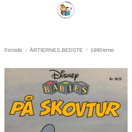
Fortsæt
FILTER
til
indhold
Forside
/
ÅRTIERNES BEDSTE
/
1990'erne
Tilføj
som
favorit