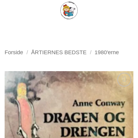
Fortsæt
FILTER
til
indhold
Forside
/
ÅRTIERNES BEDSTE
/
1980'erne
Tilføj
som
favorit