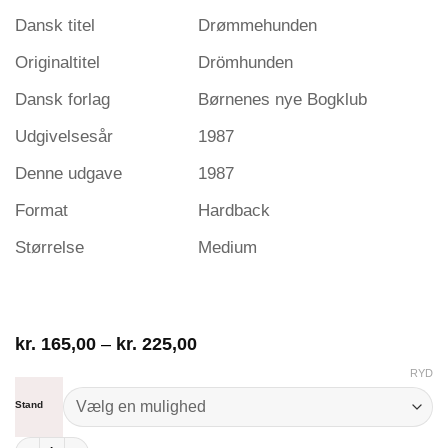
Dansk titel
Drømmehunden
Originaltitel
Drömhunden
Dansk forlag
Børnenes nye Bogklub
Udgivelsesår
1987
Denne udgave
1987
Format
Hardback
Størrelse
Medium
Prisinterval:
kr.
165,00
–
kr.
225,00
kr. 165,00
RYD
til
kr. 225,00
Stand
Drømmehunden antal