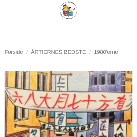
Fortsæt
FILTER
til
indhold
Forside
/
ÅRTIERNES BEDSTE
/
1980'erne
Tilføj
som
favorit