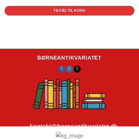
TILFØJ TIL KURV
BØRNEANTIKVARIATET
kontakt@borneantikvariatet.dk