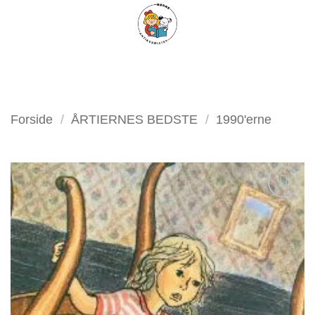
Fortsæt
FILTER
til
indhold
Forside
/
ÅRTIERNES BEDSTE
/
1990'erne
Tilføj
som
favorit