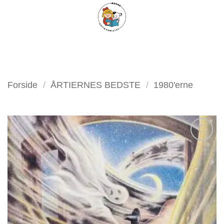
Fortsæt
FILTER
til
indhold
Forside
/
ÅRTIERNES BEDSTE
/
1980'erne
Tilføj
som
favorit