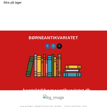
Ikke på lager
BØRNEANTIKVARIATET
kontakt@borneantikvariatet.dk
CVR.nr.: 40692584
HANDELSBETINGELSER
TRUSTPILOT