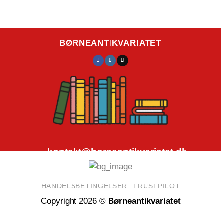
BØRNEANTIKVARIATET
kontakt@borneantikvariatet.dk
CVR.nr.: 40692584
HANDELSBETINGELSER
TRUSTPILOT
Copyright 2026 ©
Børneantikvariatet