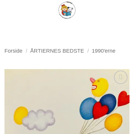
Fortsæt
FILTER
til
indhold
Forside
/
ÅRTIERNES BEDSTE
/
1990'erne
Tilføj
som
favorit