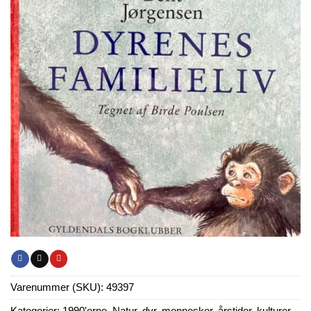
Varenummer (SKU):
49397
Kategorier:
1990'erne
,
Natur, dyr, mennesker, årstider, kulturer