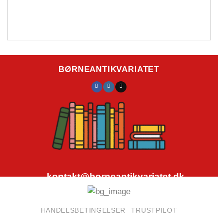
BØRNEANTIKVARIATET
kontakt@borneantikvariatet.dk
CVR.nr.: 40692584
HANDELSBETINGELSER
TRUSTPILOT