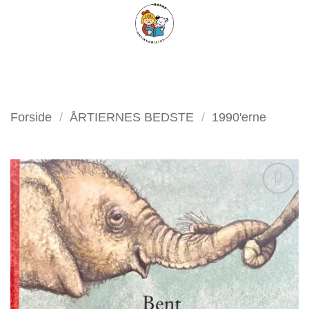
Fortsæt
FILTER
til
indhold
Forside
/
ÅRTIERNES BEDSTE
/
1990'erne
Tilføj
som
favorit