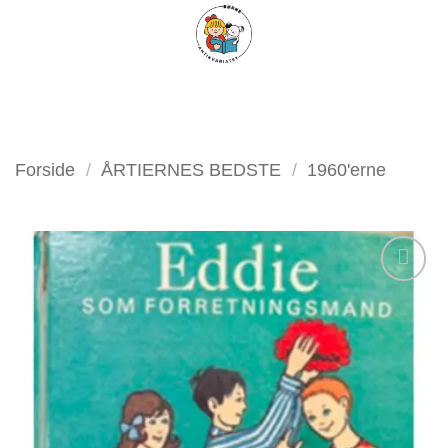
Fortsæt
FILTER
til
indhold
Forside
/
ÅRTIERNES BEDSTE
/
1960'erne
Tilføj
som
favorit