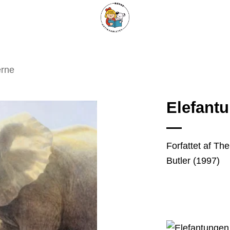
ARISKE BØGER
UPCYCLING
OM ANTIKVARIATET
KONTAKT
erne
Elefant
Tilføj
Forfattet af The
som
Butler (1997)
favorit