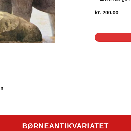
kr.
200,00
1 på lager
ng
BØRNEANTIKVARIATET