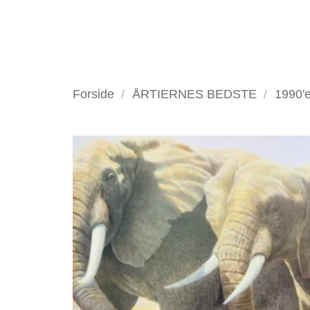
Fortsæt
til
indhold
VELKOMMEN
ANTIKV
Forside
/
ÅRTIERNES BEDSTE
/
1990'