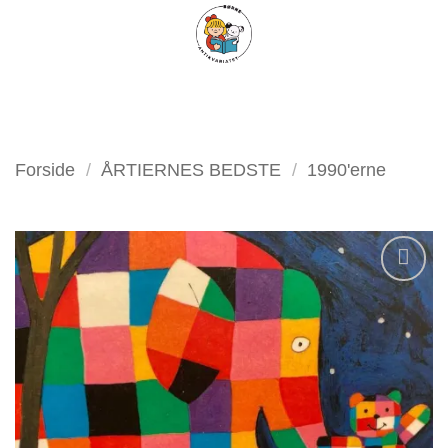
Fortsæt
FILTER
til
indhold
Forside
/
ÅRTIERNES BEDSTE
/
1990'erne
Tilføj
som
favorit