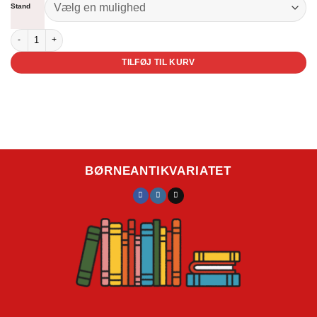
kr. 225,00
Stand
Elmer og Elvira antal
TILFØJ TIL KURV
BØRNEANTIKVARIATET