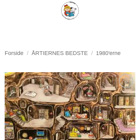
Fortsæt
FILTER
til
indhold
Forside
/
ÅRTIERNES BEDSTE
/
1980'erne
Tilføj
som
favorit