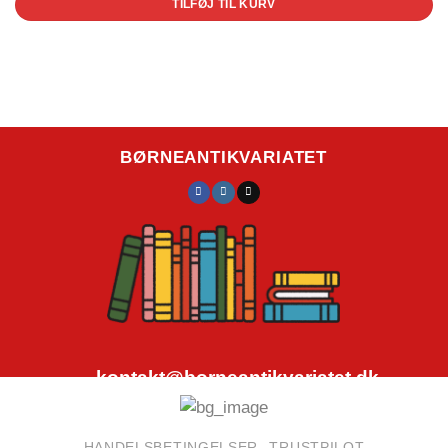
TILFØJ TIL KURV
BØRNEANTIKVARIATET
kontakt@borneantikvariatet.dk
CVR.nr.: 40692584
HANDELSBETINGELSER
TRUSTPILOT