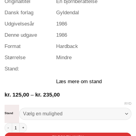
Originaltitel
En björnberättelse
Dansk forlag
Gyldendal
Udgivelsesår
1986
Denne udgave
1986
Format
Hardback
Størrelse
Mindre
Stand:
Læs mere om stand
Prisinterval:
kr.
125,00
–
kr.
235,00
kr. 125,00
RYD
til
kr. 235,00
Stand
En bjørnehistorie antal