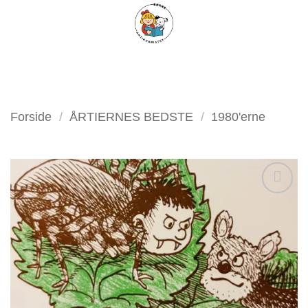
Fortsæt
FILTER
til
indhold
Forside
/
ÅRTIERNES BEDSTE
/
1980'erne
Tilføj
som
favorit