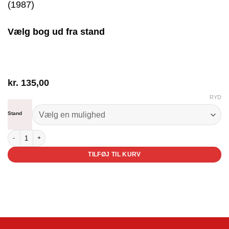
(1987)
Vælg bog ud fra stand
kr.
135,00
RYD
Stand
En edderkoppegyser antal
TILFØJ TIL KURV