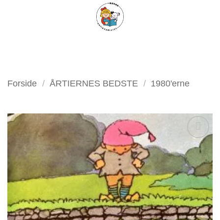
Fortsæt
FILTER
til
indhold
Forside
/
ÅRTIERNES BEDSTE
/
1980'erne
Tilføj
som
favorit