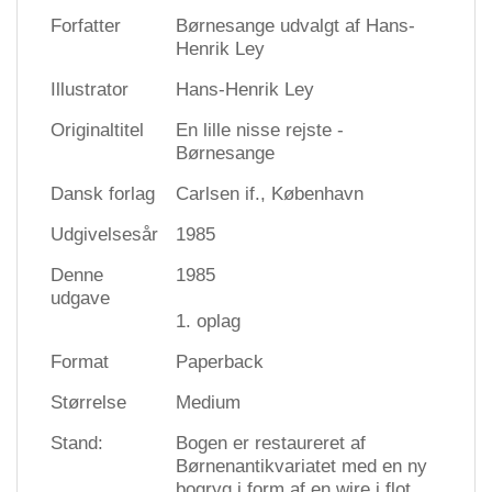
Forfatter
Børnesange udvalgt af Hans-
Henrik Ley
Illustrator
Hans-Henrik Ley
Originaltitel
En lille nisse rejste -
Børnesange
Dansk forlag
Carlsen if., København
Udgivelsesår
1985
Denne
1985
udgave
1. oplag
Format
Paperback
Størrelse
Medium
Stand:
Bogen er restaureret af
Børnenantikvariatet med en ny
bogryg i form af en wire i flot