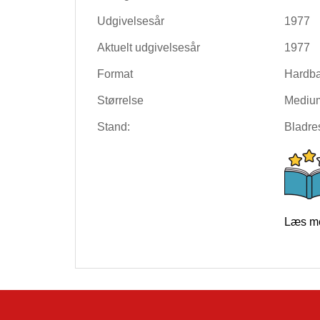
Udgivelsesår
1977
Aktuelt udgivelsesår
1977
Format
Hardb
Størrelse
Mediu
Stand:
Bladres
Læs me