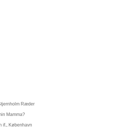
Stjernholm Ræder
 min Mamma?
n if., København