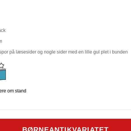
ack
m
por på læsesider og nogle sider med en lille gul plet i bunden
re om stand
BØRNEANTIKVARIATET