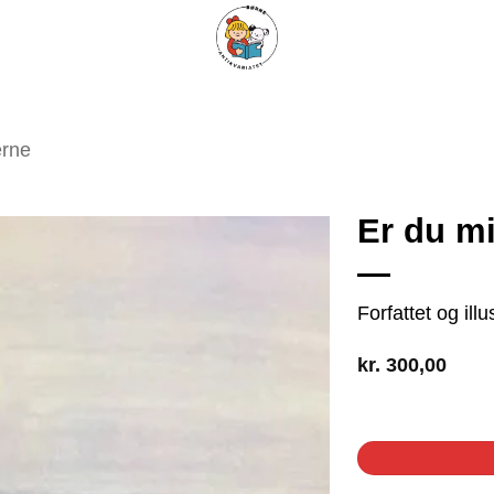
ARISKE BØGER
UPCYCLING
OM ANTIKVARIATET
KONTAKT
erne
Er du m
Tilføj
Forfattet og il
som
favorit
kr.
300,00
1 på lager