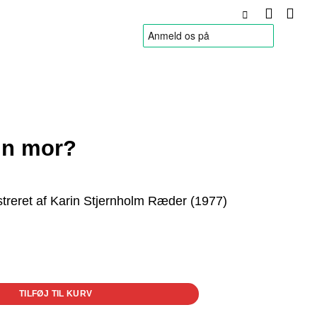
HANDELSBETINGELSER
in mor?
lustreret af Karin Stjernholm Ræder (1977)
TILFØJ TIL KURV