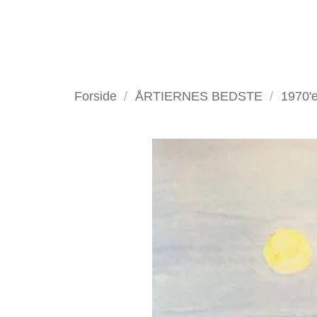
Fortsæt
til
indhold
VELKOMMEN
ANTIKV
Forside
/
ÅRTIERNES BEDSTE
/
1970'