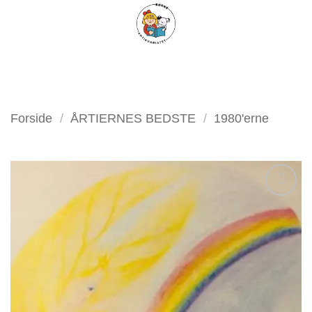
Fortsæt
FILTER
til
indhold
Forside
/
ÅRTIERNES BEDSTE
/
1980'erne
Tilføj
som
favorit