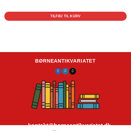
1 på lager
TILFØJ TIL KURV
BØRNEANTIKVARIATET
kontakt@borneantikvariatet.dk