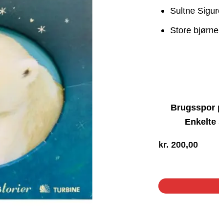
Sultne Sigur
Store bjørn
Brugsspor 
Enkelte
kr.
200,00
1 på lager