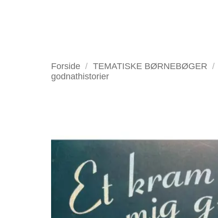
Fortsæt
til
indhold
VELKOMMEN
ANTIKV
Forside
/
TEMATISKE BØRNEBØGER
/
godnathistorier