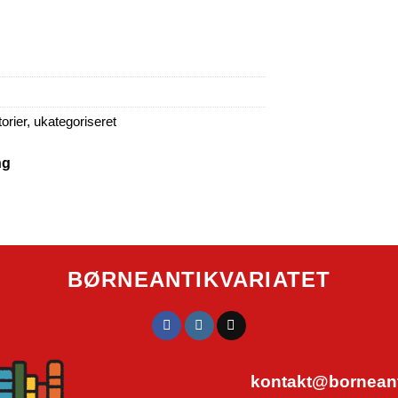
orier
,
ukategoriseret
ng
BØRNEANTIKVARIATET
kontakt@borneanti