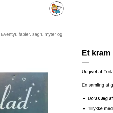
ARISKE BØGER
UPCYCLING
OM ANTIKVARIATET
KONTAKT
Eventyr, fabler, sagn, myter og
Et kram
Udgivet af Forl
Tilføj
som
En samling af g
favorit
Doras æg af
Tillykke me