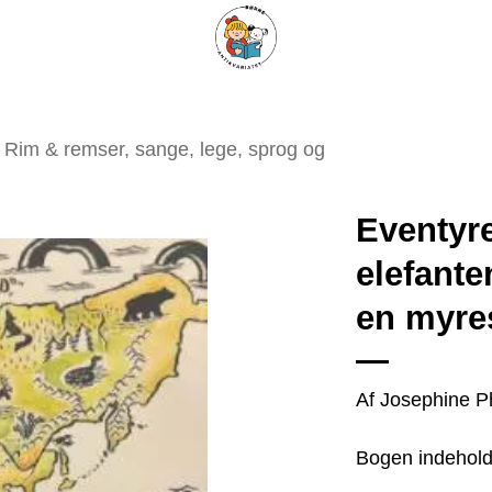
ARISKE BØGER
UPCYCLING
OM ANTIKVARIATET
KONTAKT
Rim & remser, sange, lege, sprog og
Eventyre
elefante
en myre
Tilføj
som
favorit
Af Josephine Ph
Bogen indeholde