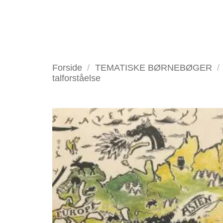
Fortsæt
til
indhold
VELKOMMEN
ANTIKV
Forside
/
TEMATISKE BØRNEBØGER
/
talforståelse