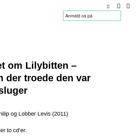
HANDELSBETINGELSER
t om Lilybitten –
n der troede den var
sluger
ilip og Lobber Levis (2011)
r to cd’er.