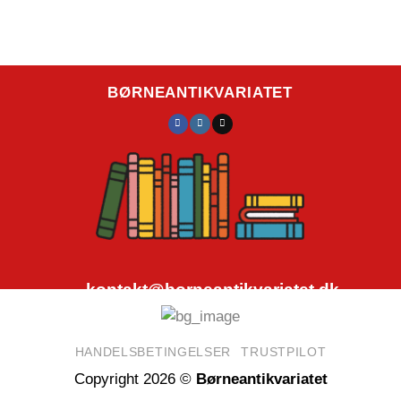
BØRNEANTIKVARIATET
kontakt@borneantikvariatet.dk
CVR.nr.: 40692584
HANDELSBETINGELSER
TRUSTPILOT
Copyright 2026 ©
Børneantikvariatet