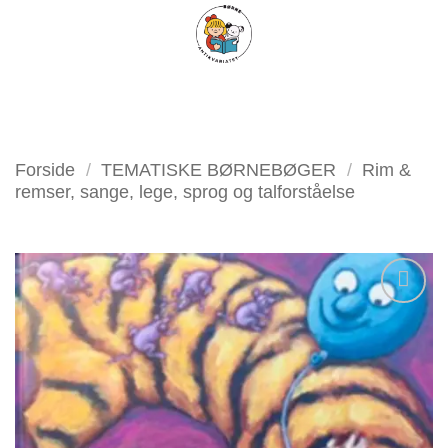
Fortsæt
FILTER
til
indhold
Forside
/
TEMATISKE BØRNEBØGER
/
Rim &
remser, sange, lege, sprog og talforståelse
Tilføj
som
favorit