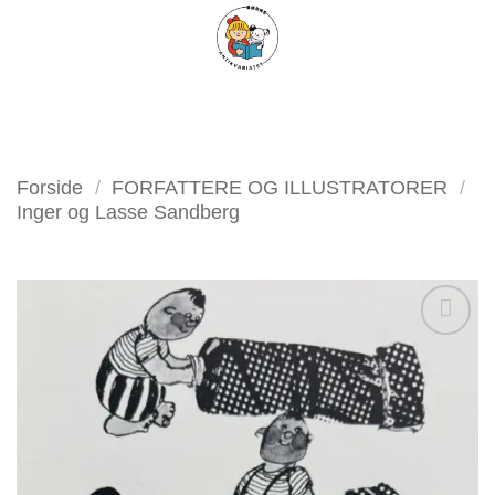
Fortsæt
FILTER
til
indhold
Forside
/
FORFATTERE OG ILLUSTRATORER
/
Inger og Lasse Sandberg
Tilføj
som
favorit