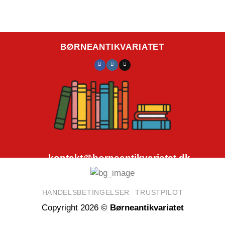
BØRNEANTIKVARIATET
kontakt@borneantikvariatet.dk
CVR.nr.: 40692584
HANDELSBETINGELSER
TRUSTPILOT
Copyright 2026 ©
Børneantikvariatet