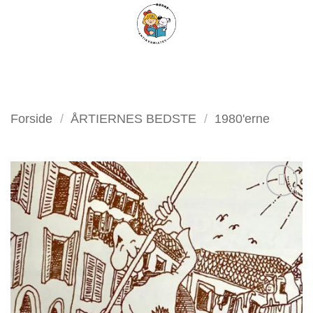
Fortsæt
FILTER
til
indhold
Forside
/
ÅRTIERNES BEDSTE
/
1980'erne
Tilføj
som
favorit