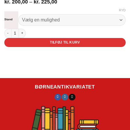
Prisinterval:
kr.
200,00
–
kr.
225,00
kr. 200,00
RYD
til
kr. 225,00
Stand
Fonzo - et sandfærdigt eventyr fra de gamle dage antal
TILFØJ TIL KURV
BØRNEANTIKVARIATET