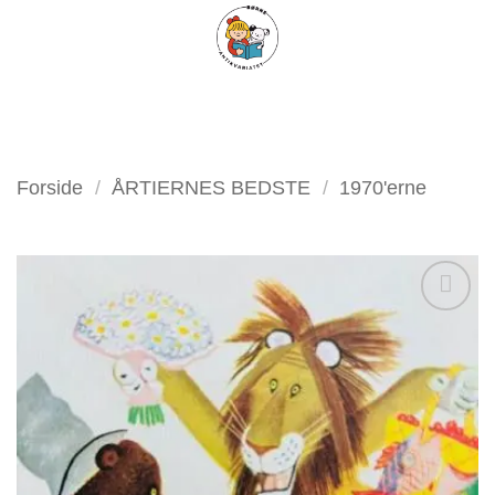
Fortsæt
FILTER
til
indhold
Forside
/
ÅRTIERNES BEDSTE
/
1970'erne
Tilføj
som
favorit