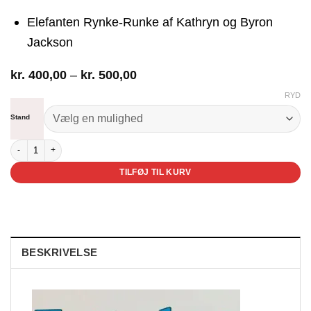
Elefanten Rynke-Runke af Kathryn og Byron
Jackson
Prisinterval:
kr.
400,00
–
kr.
500,00
kr. 400,00
RYD
til
kr. 500,00
Stand
Fortæl en historie 3 antal
TILFØJ TIL KURV
BESKRIVELSE