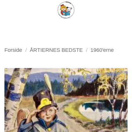
Fortsæt
FILTER
til
indhold
Forside
/
ÅRTIERNES BEDSTE
/
1960'erne
Tilføj
som
favorit