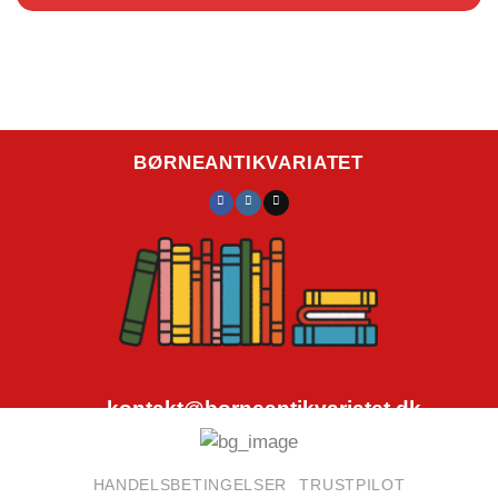
BØRNEANTIKVARIATET
kontakt@borneantikvariatet.dk
CVR.nr.: 40692584
HANDELSBETINGELSER
TRUSTPILOT