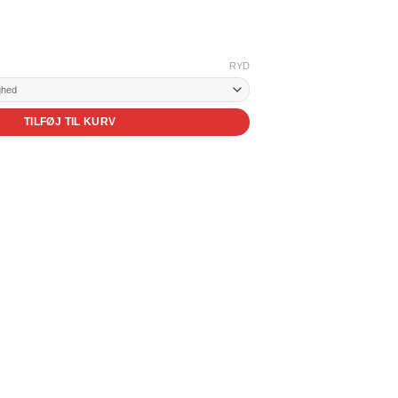
RYD
TILFØJ TIL KURV