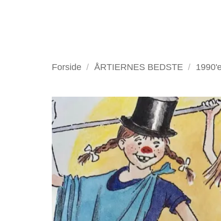
Fortsæt
til
indhold
VELKOMMEN
ANTIKV
Forside
/
ÅRTIERNES BEDSTE
/
1990'