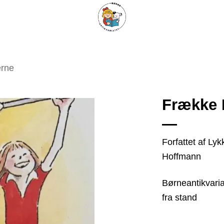
ARISKE BØGER
UPCYCLING
OM ANTIKVARIATET
KONTAKT
erne
Frække F
Tilføj
Forfattet af Lyk
som
Hoffmann
favorit
Børneantikvaria
fra stand