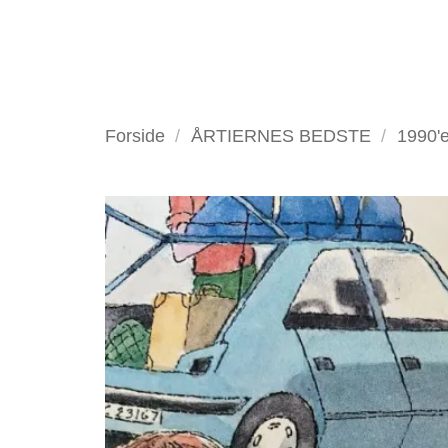
Fortsæt
til
indhold
VELKOMMEN
ANTIKV
Forside
/
ÅRTIERNES BEDSTE
/
1990'