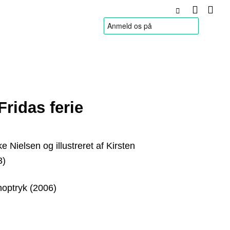
HANDELSBETINGELSER
ridas ferie
ke Nielsen og illustreret af Kirsten
3)
noptryk (2006)