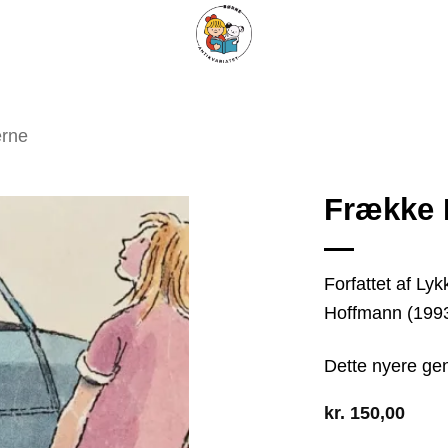
ARISKE BØGER
UPCYCLING
OM ANTIKVARIATET
KONTAKT
erne
Frække F
Tilføj
Forfattet af Lyk
som
Hoffmann (199
favorit
Dette nyere ge
kr.
150,00