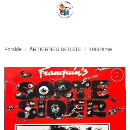
Fortsæt
FILTER
til
indhold
Forside
/
ÅRTIERNES BEDSTE
/
1980'erne
Tilføj
som
favorit