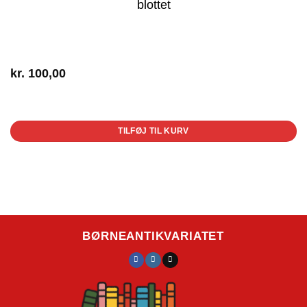
blottet
kr.
100,00
1 på lager
TILFØJ TIL KURV
BØRNEANTIKVARIATET