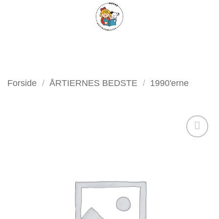
Fortsæt
FILTER
til
indhold
Forside
/
ÅRTIERNES BEDSTE
/
1990'erne
Tilføj
som
favorit