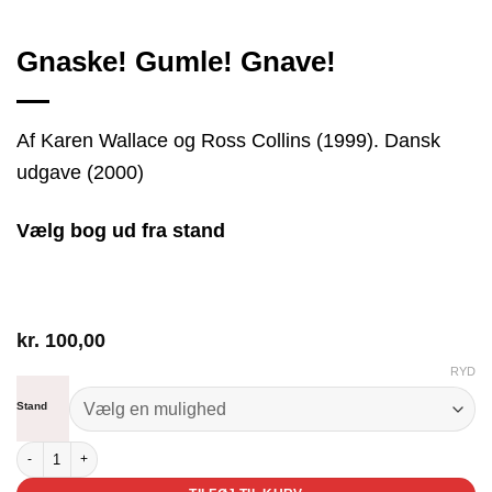
Gnaske! Gumle! Gnave!
Af Karen Wallace og Ross Collins (1999). Dansk
udgave (2000)
Vælg bog ud fra stand
kr.
100,00
RYD
Stand
Gnaske! Gumle! Gnave! antal