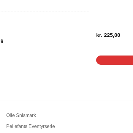
kr.
225,00
ng
1 på lager
Olle Snismark
Pellefants Eventyrserie