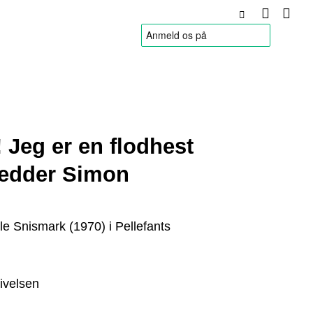
HANDELSBETINGELSER
Jeg er en flodhest
hedder Simon
lle Snismark (1970) i Pellefants
ivelsen