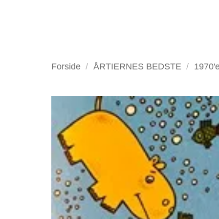
Fortsæt
til
indhold
VELKOMMEN
ANTIKV
Forside
/
ÅRTIERNES BEDSTE
/
1970'