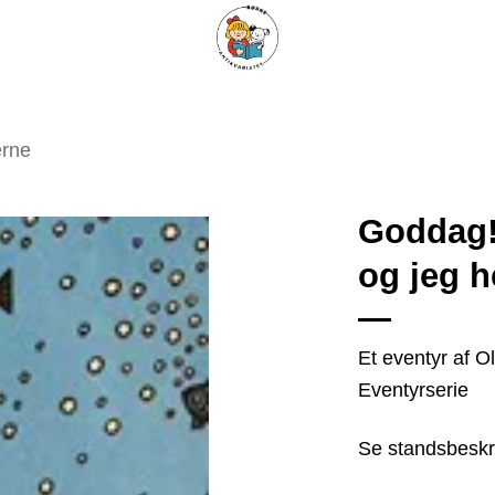
ARISKE BØGER
UPCYCLING
OM ANTIKVARIATET
KONTAKT
erne
Goddag! 
og jeg 
Tilføj
som
favorit
Et eventyr af O
Eventyrserie
Se standsbeskr