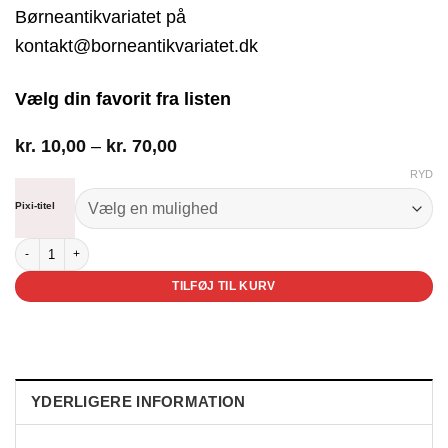
Børneantikvariatet på
kontakt@borneantikvariatet.dk
Vælg din favorit fra listen
Prisinterval:
kr.
10,00
–
kr.
70,00
kr. 10,00
RYD
til
kr. 70,00
Pixi-titel
Gode Pixi-bøger nr. 750-799 antal
TILFØJ TIL KURV
YDERLIGERE INFORMATION