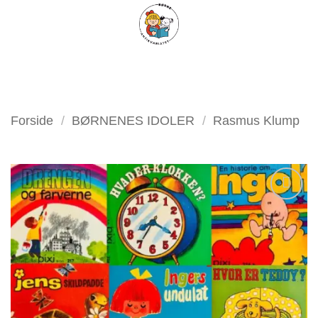
Fortsæt
FILTER
til
indhold
Forside
/
BØRNENES IDOLER
/
Rasmus Klump
Tilføj
som
favorit