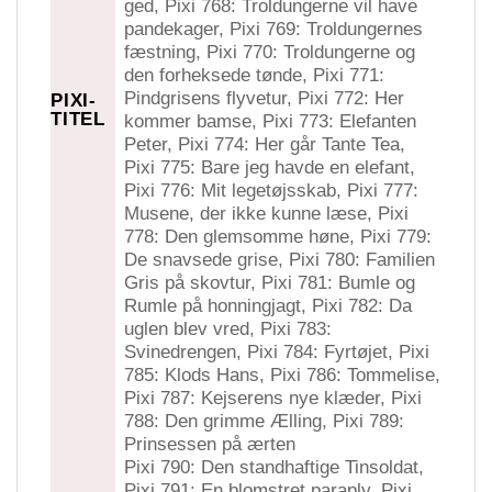
ged, Pixi 768: Troldungerne vil have
pandekager, Pixi 769: Troldungernes
fæstning, Pixi 770: Troldungerne og
den forheksede tønde, Pixi 771:
Pindgrisens flyvetur, Pixi 772: Her
PIXI-
TITEL
kommer bamse, Pixi 773: Elefanten
Peter, Pixi 774: Her går Tante Tea,
Pixi 775: Bare jeg havde en elefant,
Pixi 776: Mit legetøjsskab, Pixi 777:
Musene, der ikke kunne læse, Pixi
778: Den glemsomme høne, Pixi 779:
De snavsede grise, Pixi 780: Familien
Gris på skovtur, Pixi 781: Bumle og
Rumle på honningjagt, Pixi 782: Da
uglen blev vred, Pixi 783:
Svinedrengen, Pixi 784: Fyrtøjet, Pixi
785: Klods Hans, Pixi 786: Tommelise,
Pixi 787: Kejserens nye klæder, Pixi
788: Den grimme Ælling, Pixi 789:
Prinsessen på ærten
Pixi 790: Den standhaftige Tinsoldat,
Pixi 791: En blomstret paraply, Pixi