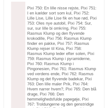
Pixi 750: En lille nisse rejste, Pixi 751:
I en kælder sort som kul, Pixi 752:
Lille Lise, Lille Lise fik en hue rød, Pixi
753: Oles nye autobil, Pixi 754: Sur,
sur, sur lille bi omkring, Pixi 755:
Rasmus Klump og den flyvende
krokodille, Pixi 756: Rasmus Klump
finder en pakke, Pixi 757: Rasmus
Klump rejser til Kina, Pixi 758:
Rasmus Klump leder efter solen, Pixi
759: Rasmus Klump i pyramiderne,
Pixi 760: Rasmus Klump i
Pingonesien, Pixi 761: Rasmus Klump
ved verdens ende, Pixi 762: Rasmus
Klump og det flyvende badekar, Pixi
763: Den lille maler Prik, Pixi 764:
Hvem narrer hvem?, Pixi 765: Den blå
drage, Pixi 766: Den
hemmelighedsfulde papegøje, Pixi
767: Troldungerne og den genstridige