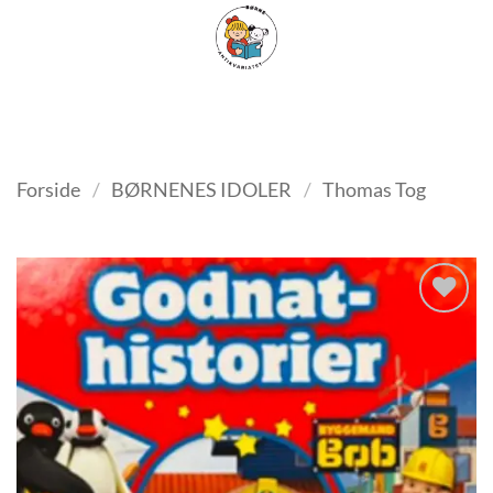
Fortsæt
FILTER
til
indhold
Forside
/
BØRNENES IDOLER
/
Thomas Tog
Tilføj
som
favorit