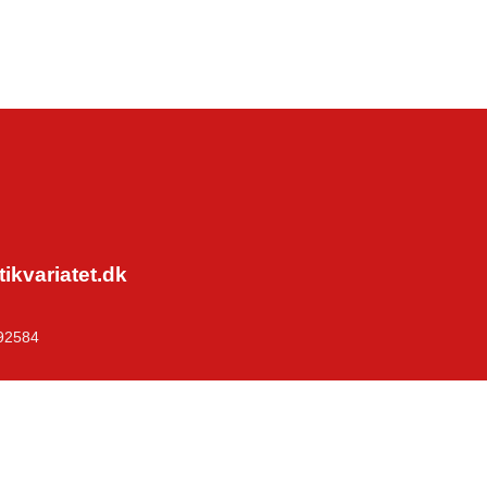
kvariatet.dk
92584