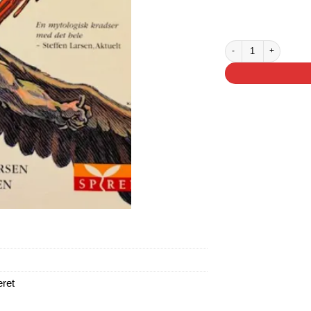
3 på lager
Gudernes drik antal
eret