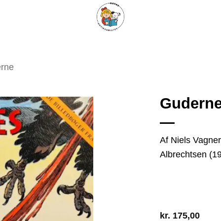
ARISKE BØGER
UPCYCLING
OM ANTIKVARIATET
KONTAKT
erne
Guderne
Tilføj
Af Niels Vagner
som
Albrechtsen (1
favorit
kr.
175,00