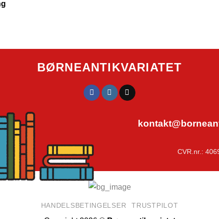
ng
BØRNEANTIKVARIATET
kontakt@borneanti
CVR.nr.: 406
HANDELSBETINGELSER
TRUSTPILOT