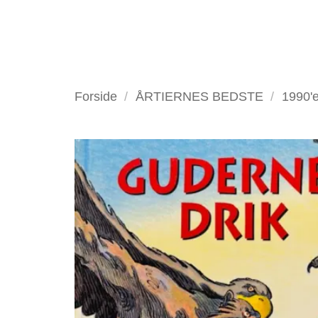
Fortsæt
til
indhold
VELKOMMEN
ANTIKV
Forside
/
ÅRTIERNES BEDSTE
/
1990'