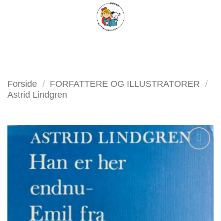
Fortsæt
FILTER
til
indhold
Forside
/
FORFATTERE OG ILLUSTRATORER
/
Astrid Lindgren
Tilføj
som
favorit